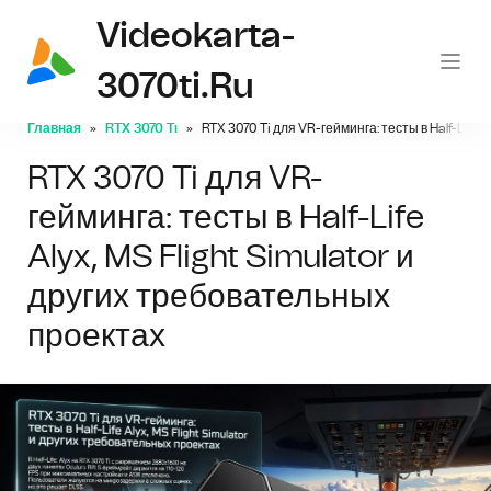
Videokarta-
3070ti.ru
Главная
RTX 3070 Ti
RTX 3070 Ti для VR-гейминга: тесты в Half-Life 
RTX 3070 Ti для VR-
гейминга: тесты в Half-Life
Alyx, MS Flight Simulator и
других требовательных
проектах