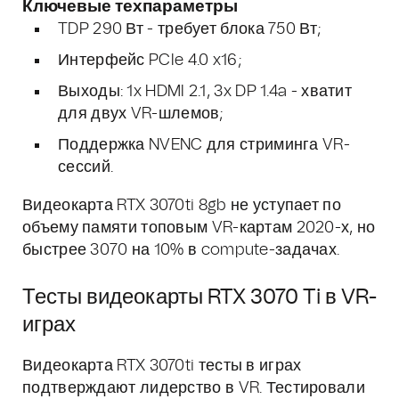
Ключевые техпараметры
TDP 290 Вт - требует блока 750 Вт;
Интерфейс PCIe 4.0 x16;
Выходы: 1x HDMI 2.1, 3x DP 1.4a - хватит
для двух VR-шлемов;
Поддержка NVENC для стриминга VR-
сессий.
Видеокарта RTX 3070ti 8gb не уступает по
объему памяти топовым VR-картам 2020-х, но
быстрее 3070 на 10% в compute-задачах.
Тесты видеокарты RTX 3070 Ti в VR-
играх
Видеокарта RTX 3070ti тесты в играх
подтверждают лидерство в VR. Тестировали