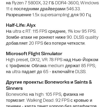
на Ryzen 7 5800X, 32 ГБ DDR4-3600, Windows
11 с последними драйверами 546.33.
Разрешение 1.5x supersampling для 90 Гц.
Half-Life: Alyx
На ultra с RT: 115 FPS средние, 1% low 95 FPS.
Зомби-атаки не роняют ниже 90. DLSS quality
добавляет 20 FPS без потери четкости.
Microsoft Flight Simulator
High preset, DX12, VR: 78 FPS над Нью-Йорком
с трафиком. Облака medium держат 85 FPS;
на ultra падает до 65 - включайте DLSS.
Другие проекты: Boneworks и Saints &
Sinners
Boneworks на high: 105 FPS, физика не
тормозит. Walking Dead: 92 FPS с кровью и
тенями - карта тянет хоррор без артефактов.