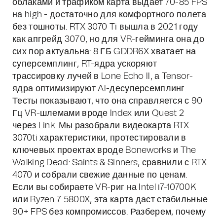
облаками и трафиком карта выдает 70-85 FPS
на high - достаточно для комфортного полета
без тошноты. RTX 3070 Ti вышла в 2021 году
как апгрейд 3070, но для VR-гейминга она до
сих пор актуальна: 8 ГБ GDDR6X хватает на
суперсемплинг, RT-ядра ускоряют
трассировку лучей в Lone Echo II, а Tensor-
ядра оптимизируют AI-десуперсемплинг.
Тесты показывают, что она справляется с 90
Гц VR-шлемами вроде Index или Quest 2
через Link. Мы разобрали видеокарта RTX
3070ti характеристики, протестировали в
ключевых проектах вроде Boneworks и The
Walking Dead: Saints & Sinners, сравнили с RTX
4070 и собрали свежие данные по ценам.
Если вы собираете VR-риг на Intel i7-10700K
или Ryzen 7 5800X, эта карта даст стабильные
90+ FPS без компромиссов. Разберем, почему