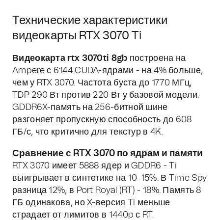
Технические характеристики
видеокарты RTX 3070 Ti
Видеокарта rtx 3070ti 8gb
построена на
Ampere с 6144 CUDA-ядрами - на 4% больше,
чем у RTX 3070. Частота буста до 1770 МГц,
TDP 290 Вт против 220 Вт у базовой модели.
GDDR6X-память на 256-битной шине
разгоняет пропускную способность до 608
ГБ/с, что критично для текстур в 4K.
Сравнение с RTX 3070 по ядрам и памяти
RTX 3070 имеет 5888 ядер и GDDR6 - Ti
выигрывает в синтетике на 10-15%. В Time Spy
разница 12%, в Port Royal (RT) - 18%. Память 8
ГБ одинакова, но X-версия Ti меньше
страдает от лимитов в 1440p с RT.