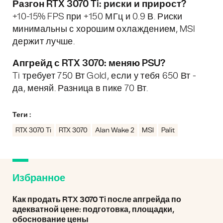
Разгон RTX 3070 Ti: риски и прирост?
+10-15% FPS при +150 МГц и 0.9 В. Риски
минимальны с хорошим охлаждением, MSI
держит лучше.
Апгрейд с RTX 3070: меняю PSU?
Ti требует 750 Вт Gold, если у тебя 650 Вт -
да, меняй. Разница в пике 70 Вт.
Теги :
RTX 3070 Ti
RTX 3070
Alan Wake 2
MSI
Palit
Избранное
Как продать RTX 3070 Ti после апгрейда по
адекватной цене: подготовка, площадки,
обоснование цены