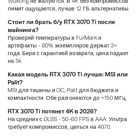
Wukong не жалуются. В 4K без компромиссов
лимит ощущается, лучше 12 ГБ альтернативы.
Стоит ли брать б/у RTX 3070 Ti после
майнинга?
Проверяй температуры в FurMark и
артефакты - 80% экземпляров держат 3+
года. Бери с гарантией возврата, цена падает
на 5k.
Какая модель RTX 3070 Ti лучше: MSI или
Palit?
MSI для тишины и OC, Palit для бюджета и
компактности. Обе разгоняются до +150 МГц.
RTX 3070 Ti потянет 4K в 2026?
На средних с DLSS - 50-60 FPS в AAA. Ультра
требует компромиссов, целься на 4070.