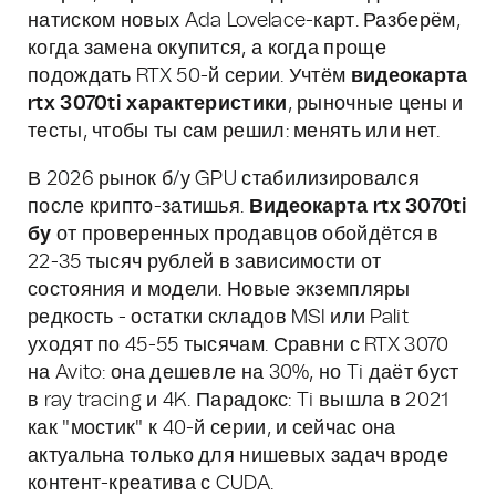
натиском новых Ada Lovelace-карт. Разберём,
когда замена окупится, а когда проще
подождать RTX 50-й серии. Учтём
видеокарта
rtx 3070ti характеристики
, рыночные цены и
тесты, чтобы ты сам решил: менять или нет.
В 2026 рынок б/у GPU стабилизировался
после крипто-затишья.
Видеокарта rtx 3070ti
бу
от проверенных продавцов обойдётся в
22-35 тысяч рублей в зависимости от
состояния и модели. Новые экземпляры
редкость - остатки складов MSI или Palit
уходят по 45-55 тысячам. Сравни с RTX 3070
на Avito: она дешевле на 30%, но Ti даёт буст
в ray tracing и 4K. Парадокс: Ti вышла в 2021
как "мостик" к 40-й серии, и сейчас она
актуальна только для нишевых задач вроде
контент-креатива с CUDA.