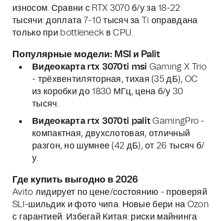
износом. Сравни с RTX 3070 б/у за 18-22
тысячи: доплата 7-10 тысяч за Ti оправдана
только при bottleneck в CPU.
Популярные модели: MSI и Palit
Видеокарта rtx 3070ti msi
Gaming X Trio
- трёхвентиляторная, тихая (35 дБ), OC
из коробки до 1830 МГц, цена б/у 30
тысяч.
Видеокарта rtx 3070ti palit
GamingPro -
компактная, двухслотовая, отличный
разгон, но шумнее (42 дБ), от 26 тысяч б/
у.
Где купить выгодно в 2026
Avito лидирует по цене/состоянию - проверяй
SLI-шильдик и фото чипа. Новые бери на Ozon
с гарантией. Избегай Китая: риски майнинга