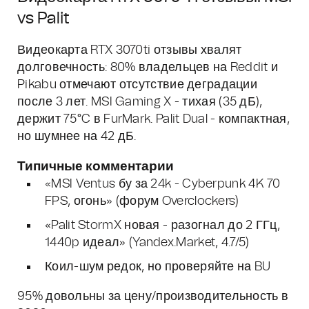
vs Palit
Видеокарта RTX 3070ti отзывы хвалят
долговечность: 80% владельцев на Reddit и
Pikabu отмечают отсутствие деградации
после 3 лет. MSI Gaming X - тихая (35 дБ),
держит 75°C в FurMark. Palit Dual - компактная,
но шумнее на 42 дБ.
Типичные комментарии
«MSI Ventus бу за 24k - Cyberpunk 4K 70
FPS, огонь» (форум Overclockers)
«Palit StormX новая - разогнал до 2 ГГц,
1440p идеал» (Yandex.Market, 4.7/5)
Коил-шум редок, но проверяйте на BU
95% довольны за цену/производительность в