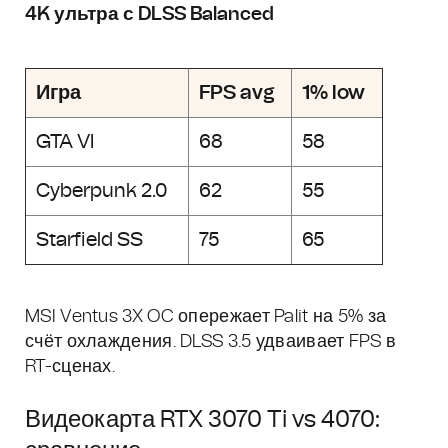
4K ультра с DLSS Balanced
Игра
FPS avg
1% low
GTA VI
68
58
Cyberpunk 2.0
62
55
Starfield SS
75
65
MSI Ventus 3X OC опережает Palit на 5% за
счёт охлаждения. DLSS 3.5 удваивает FPS в
RT-сценах.
Видеокарта RTX 3070 Ti vs 4070: