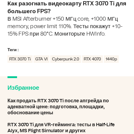
Как разогнать видеокарту RTX 3070 Ti для
большего FPS?
В MSI Afterburner +150 МГц core, +1000 МГц
memory, power limit 110%. Тесты покажут +10-
15% FPS при 80°C. Мониторьте HWInfo.
Теги :
RTX 3070 Ti
GTA VI
Cyberpunk 2.0
RTX 4070
1440p
Избранное
Как продать RTX 3070 Ti после апгрейда по
адекватной цене: подготовка, площадки,
обоснование цены
RTX 3070 Ti для VR-гейминга: тесты в Half-Life
Alyx, MS Flight Simulator и других