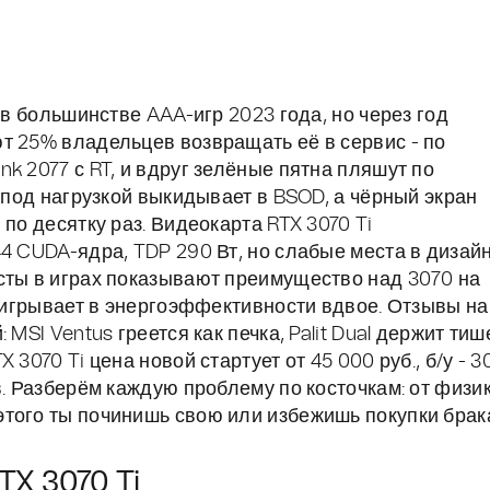
 в большинстве AAA-игр 2023 года, но через год
т 25% владельцев возвращать её в сервис - по
k 2077 с RT, и вдруг зелёные пятна пляшут по
C под нагрузкой выкидывает в BSOD, а чёрный экран
по десятку раз. Видеокарта RTX 3070 Ti
4 CUDA-ядра, TDP 290 Вт, но слабые места в дизай
сты в играх показывают преимущество над 3070 на
роигрывает в энергоэффективности вдвое. Отзывы на
MSI Ventus греется как печка, Palit Dual держит тиш
3070 Ti цена новой стартует от 45 000 руб., б/у - 3
в. Разберём каждую проблему по косточкам: от физи
того ты починишь свою или избежишь покупки брак
TX 3070 Ti