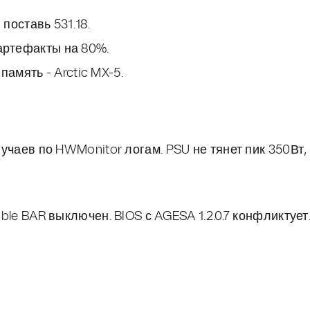
поставь 531.18.
т артефакты на 80%.
амять - Arctic MX-5.
случаев по HWMonitor логам. PSU не тянет пик 350Вт,
able BAR выключен. BIOS с AGESA 1.2.0.7 конфликтует