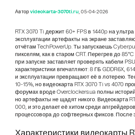
Автор
videokarta-3070ti.ru
, 05-04-2026
RTX 3070 Ti держит 60+ FPS в 1440p на ультра
эксплуатации артефакты на экране заставляю
отчётам TechPowerUp. Ты запускаешь Cyberpun
пикселям, как в старом CRT. Перегрев до 85°
при запуске заставляет проверять кабели PSU 
характеристики впечатляют: 8 ГБ GDDR6X, 614
и эксплуатации превращают её в лотерею. Те
10-15%, но видеокарта RTX 3070 Ti vs 4070 п
форумах вроде Overclockers.ua полны историй: 
но артефакты не щадят никого. Видеокарта RTX 
000, и это делает её хитом среди апгрейдеро
процессовора до софтверных фиксов. После э
Характеристики видеокарты R