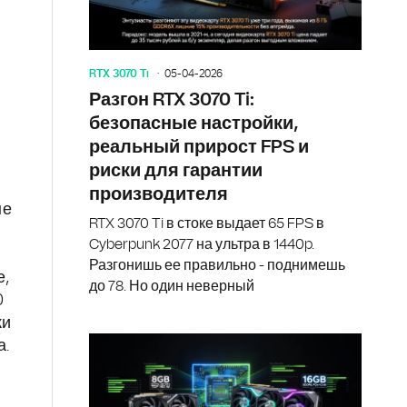
RTX 3070 Ti
05-04-2026
Разгон RTX 3070 Ti:
безопасные настройки,
реальный прирост FPS и
риски для гарантии
производителя
не
RTX 3070 Ti в стоке выдает 65 FPS в
Cyberpunk 2077 на ультра в 1440p.
Разгонишь ее правильно - поднимешь
е,
до 78. Но один неверный
0
ки
а.