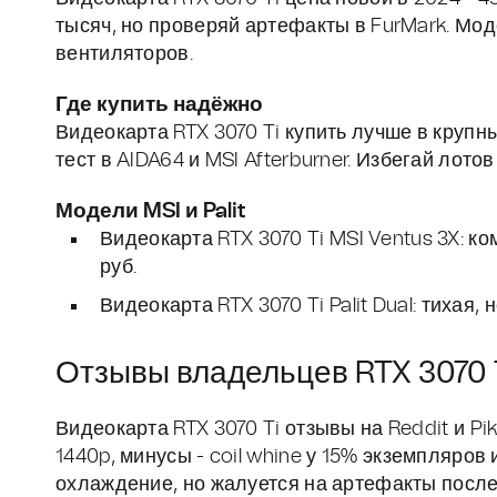
тысяч, но проверяй артефакты в FurMark. Мод
вентиляторов.
Где купить надёжно
Видеокарта RTX 3070 Ti купить лучше в крупных
тест в AIDA64 и MSI Afterburner. Избегай лот
Модели MSI и Palit
Видеокарта RTX 3070 Ti MSI Ventus 3X: ко
руб.
Видеокарта RTX 3070 Ti Palit Dual: тихая,
Отзывы владельцев RTX 3070 
Видеокарта RTX 3070 Ti отзывы на Reddit и Pi
1440p, минусы - coil whine у 15% экземпляро
охлаждение, но жалуется на артефакты после