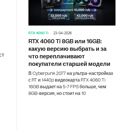
RTX 4060 Ti
23-04-2026
RTX 4060 Ti 8GB или 16GB:
какую версию выбрать и за
ст
что переплачивают
покупатели старшей модели
В Cyberpunk 2077 на ультра-настройках
с RT и 1440p видеокарта RTX 4060 Ti
16GB выдает на 5-7 FPS больше, чем
8GB-версия, но стоит на 10