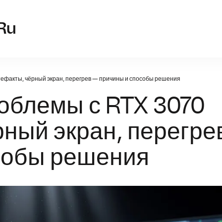
videokarta-307
ru
ртефакты, чёрный экран, перегрев — причины и способы решения
облемы с RTX 3070
рный экран, перегре
собы решения