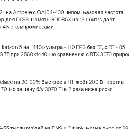
21 на Ampere с GA104-400 чипом. Базовая частота
дер для DLSS. Память GDDR6X на 19 Гбит/с даёт
я 4K с компромиссами.
orizon 5 на 1440p ультра - 110 FPS без RT, с RT - 85
FPS 75 при 2560x1440. По сравнению с RTX 3070 приро
velace на 20-30% быстрее в RT, жрёт 200 Вт против
 70. Но за цену б/у 3070 Ti в 2 раза ниже риски
55 тысяч рублей на DNS и Citilink. Б/у на Avito от 28