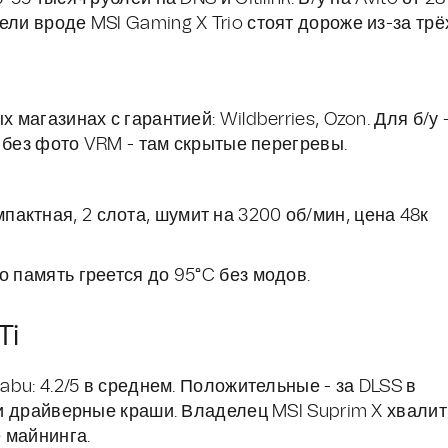
ели вроде MSI Gaming X Trio стоят дороже из-за трё
 магазинах с гарантией: Wildberries, Ozon. Для б/у 
ов без фото VRM - там скрытые перегревы.
мпактная, 2 слота, шумит на 3200 об/мин, цена 48к
 но память греется до 95°C без модов.
Ti
kabu: 4.2/5 в среднем. Положительные - за DLSS в
в и драйверные краши. Владелец MSI Suprim X хвалит
 майнинга.