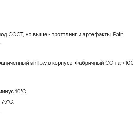
од OCCT, но выше - троттлинг и артефакты. Palit
.
раниченный airflow в корпусе. Фабричный OC на +10
минус 10°C.
 75°C.
.