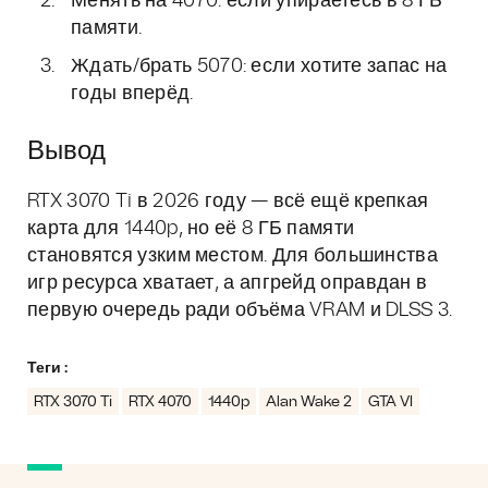
Менять на 4070: если упираетесь в 8 ГБ
памяти.
Ждать/брать 5070: если хотите запас на
годы вперёд.
Вывод
RTX 3070 Ti в 2026 году — всё ещё крепкая
карта для 1440p, но её 8 ГБ памяти
становятся узким местом. Для большинства
игр ресурса хватает, а апгрейд оправдан в
первую очередь ради объёма VRAM и DLSS 3.
Теги :
RTX 3070 Ti
RTX 4070
1440p
Alan Wake 2
GTA VI