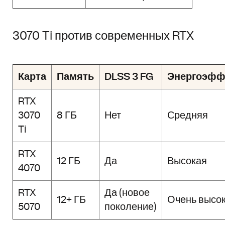
3070 Ti против современных RTX
Карта
Память
DLSS 3 FG
Энергоэфф
RTX
3070
8 ГБ
Нет
Средняя
Ti
RTX
12 ГБ
Да
Высокая
4070
RTX
Да (новое
12+ ГБ
Очень высо
5070
поколение)